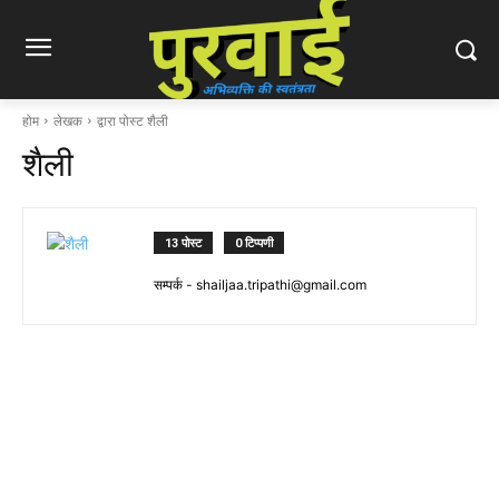
होम
लेखक
द्वारा पोस्ट शैली
शैली
13 पोस्ट
0 टिप्पणी
सम्पर्क -
shailjaa.tripathi@gmail.com