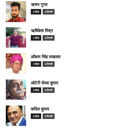
ऋषभ गुप्ता
3 पोस्ट
0 टिप्पणी
ऋषिकेश मिश्र
1 पोस्ट
0 टिप्पणी
ओंकार सिंह लखावत
1 पोस्ट
0 टिप्पणी
ओटेरी सेल्वा कुमार
2 पोस्ट
0 टिप्पणी
कपिल कुमार
3 पोस्ट
0 टिप्पणी